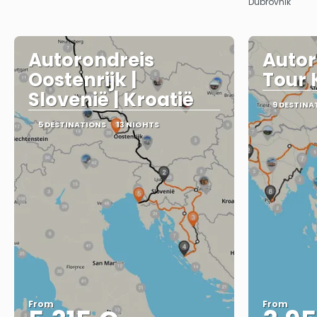
Dubrovnik
Autorondreis
Autor
Oostenrijk |
Tour 
Slovenië | Kroatië
9 DESTINA
5 DESTINATIONS
13 NIGHTS
From
From