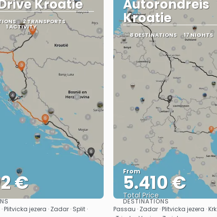
 Drive Kroatie
Autorondreis
Kroatie
TIONS
2 TRANSPORTS
1 ACTIVITY
8 DESTINATIONS
17 NIGHTS
From
92 €
5.410 €
Total Price
ONS
DESTINATIONS
See
See
 Plitvicka jezera · Zadar · Split ·
Passau · Zadar · Plitvicka jezera · Kr