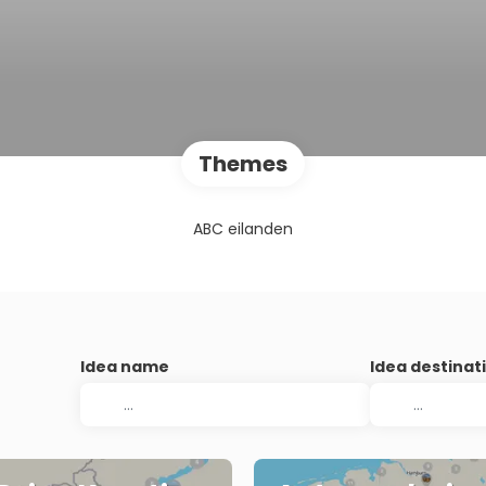
Themes
ABC eilanden
Idea name
Idea destinat