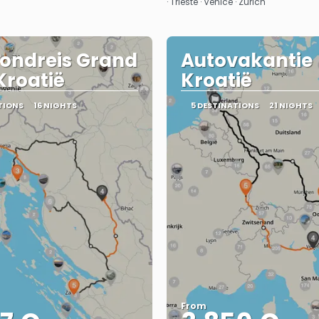
· Trieste · Venice · Zurich
ondreis Grand
Autovakantie
Kroatië
Kroatië
TIONS
16 NIGHTS
5 DESTINATIONS
21 NIGHTS
From