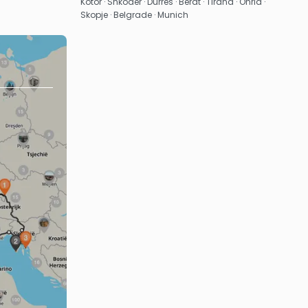
Kotor · Shkoder · Durres · Berat · Tirana · Ohrid ·
Skopje · Belgrade · Munich