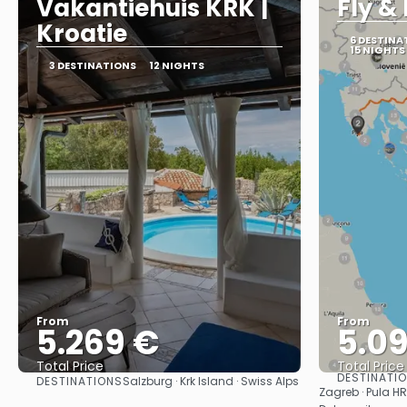
Vakantiehuis KRK |
Fly &
Kroatie
6 DESTINA
15 NIGHTS
3 DESTINATIONS
12 NIGHTS
From
From
5.269 €
5.0
Total Price
Total Price
DESTINATI
DESTINATIONS
Salzburg · Krk Island · Swiss Alps
See
Zagreb · Pula HR ·