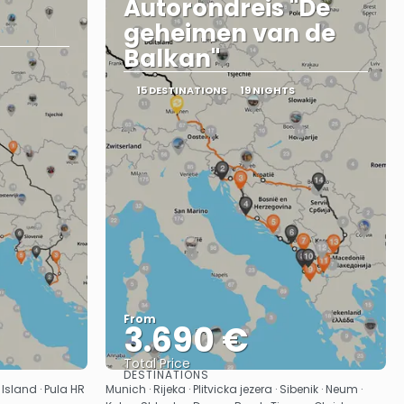
Autorondreis "De
geheimen van de
Balkan"
15 DESTINATIONS
19 NIGHTS
From
3.690 €
Total Price
DESTINATIONS
See
k Island · Pula HR
Munich · Rijeka · Plitvicka jezera · Sibenik · Neum ·