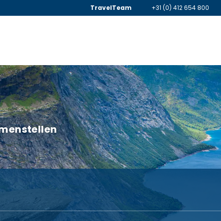
TravelTeam
+31 (0) 412 654 800
samenstellen
Autorondreis-Planner
Combinatiereis-planner
er + Hotel