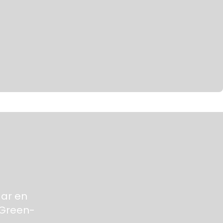
aar en
 Green-