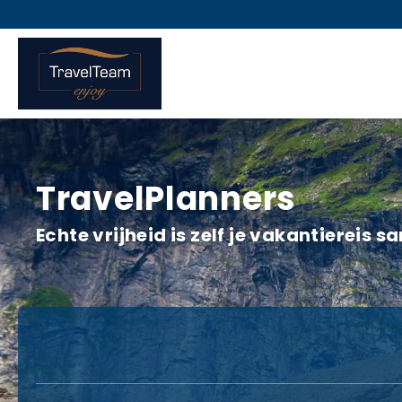
TravelPlanners
Echte vrijheid is zelf je vakantiereis 
Trip Planner
AI Planner
Accommodatie
Vervo