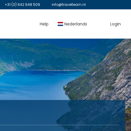
+31 (0) 642 648 509
info@travelteam.nl
Help
Nederlands
Login
Vlucht
Activiteiten
Transfers
Golf
Cruises