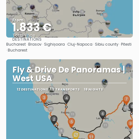
From
1.833 €
Total Price
DESTINATIONS
See
Bucharest · Brasov · Sighișoara · Cluj-Napoca · Sibiu county · Pitesti
· Bucharest
Fly & Drive De Panoramas |
West USA
12 DESTINATIONS
2 TRANSPORTS
18 NIGHTS