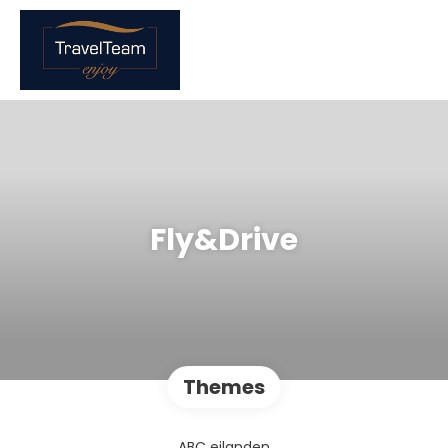
Fly&Drive
Themes
ABC eilanden