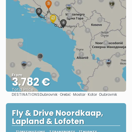
From
3.782 €
Total Price
DESTINATIONS
Dubrovnik · Orebić · Mostar · Kotor · Dubrovnik
See
Fly & Drive Noordkaap,
Lapland & Lofoten
11 DESTINATIONS
2 TRANSPORTS
17 NIGHTS