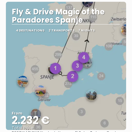
Fly & Drive Magic of the
Paradores Spanje
4 DESTINATIONS
2 TRANSPORTS
7 NIGHTS
From
2.232 €
Total Price