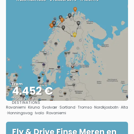
From
4.452 €
Total Price
DESTINATIONS
See
Rovaniemi · Kiruna · Svolvær · Sortland · Tromso · Nordkjosbotn · Alta
· Honningsvag · Ivalo · Rovaniemi
Fly & Drive Finse Meren en