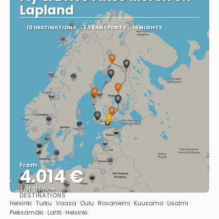
Lapland
10 DESTINATIONS
2 TRANSPORTS
16 NIGHTS
From
4.014 €
Total Price
DESTINATIONS
See
Helsinki · Turku · Vaasa · Oulu · Rovaniemi · Kuusamo · Lisalmi ·
Pieksämäki · Lahti · Helsinki