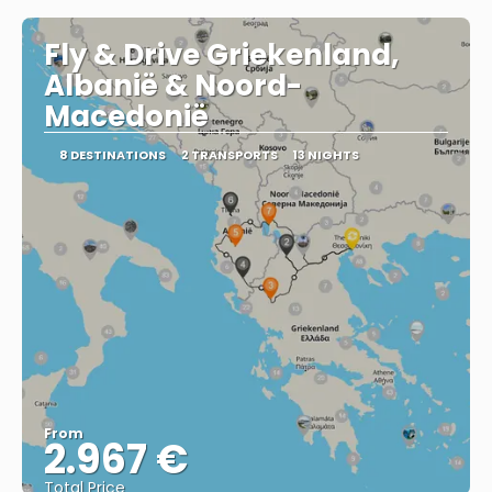
Fly & Drive Griekenland,
Albanië & Noord-
Macedonië
8 DESTINATIONS
2 TRANSPORTS
13 NIGHTS
From
2.967 €
Total Price