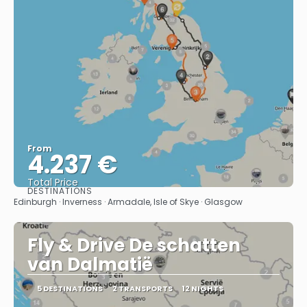
From
4.237 €
Total Price
DESTINATIONS
See
Edinburgh · Inverness · Armadale, Isle of Skye · Glasgow
Fly & Drive De schatten
van Dalmatië
5 DESTINATIONS
2 TRANSPORTS
12 NIGHTS