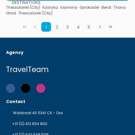
DESTINATIONS
See
Thessaloniki (City) · Kastoria · Ioannina · Gjirokaster · Berat · Tirana ·
Ohrid · Thessaloniki (City)
1
2
3
4
5
Agency
TravelTeam
Contact
Walstraat 40 5341 CK - Oss
+31 (0) 412 654 800
+31 (0) 642 648 509