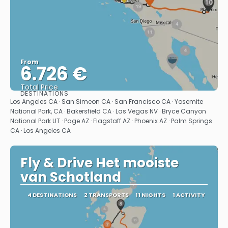
From
6.726 €
Total Price
DESTINATIONS
See
Los Angeles CA · San Simeon CA · San Francisco CA · Yosemite
National Park, CA · Bakersfield CA · Las Vegas NV · Bryce Canyon
National Park UT · Page AZ · Flagstaff AZ · Phoenix AZ · Palm Springs
CA · Los Angeles CA
Fly & Drive Het mooiste
van Schotland
4 DESTINATIONS
2 TRANSPORTS
11 NIGHTS
1 ACTIVITY