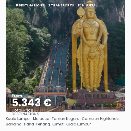
8 DESTINATIONS
2 TRANSPORTS
15 NIGHTS
From
5.343 €
Total Price
DESTINATIONS
See
Kuala Lumpur · Malacca · Taman Negara · Cameron Highlands ·
Banding Island · Penang · Lumut · Kuala Lumpur