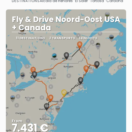
DESTINATIONS
Alcala de Henares · El Saler · Tortosa · Cardona
See
Fly & Drive Noord-Oost USA
+ Canada
11 DESTINATIONS
2 TRANSPORTS
14 NIGHTS
From
7.431 €