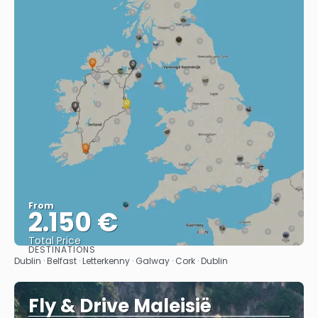
From
2.150 €
Total Price
DESTINATIONS
See
Dublin · Belfast · Letterkenny · Galway · Cork · Dublin
Fly & Drive Maleisië