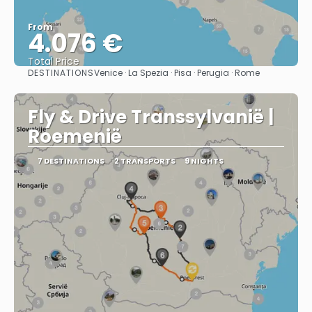
From
4.076 €
Total Price
DESTINATIONS
Venice · La Spezia · Pisa · Perugia · Rome
See
Fly & Drive Transsylvanië |
Roemenië
7 DESTINATIONS
2 TRANSPORTS
9 NIGHTS