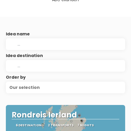
Idea name
Idea destination
Order by
Our selection
Rondreis Ierland
6 DESTINATIONS
2 TRANSPORTS
7 NIGHTS