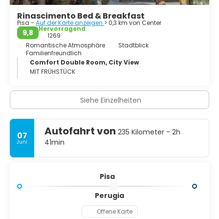
Eliteuniversitäten und Forschungsschulen und tragen
Rinascimento Bed & Breakfast
dazu bei, eine lebendige und erschwingliche Café- und
Pisa -
Auf der Karte anzeigen
> 0,3 km von Center
Barszene zu erhalten. Diese Metropole mit
Hervorragend
9,8
hunderttausend Einwohnern ist viel mehr als ein Turm, sie
1269
ist eine Stadt voller Kunst und Geschichte.
Romantische Atmosphäre
Stadtblick
Familienfreundlich
Comfort Double Room, City View
MIT FRÜHSTÜCK
Siehe Einzelheiten
Autofahrt von
235 Kilometer - 2h
07
41min
Juni
Pisa
Perugia
Offene Karte