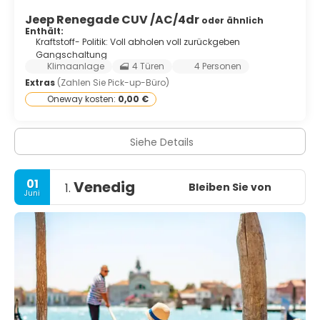
Jeep Renegade CUV /AC/4dr
oder ähnlich
Enthält:
Kraftstoff- Politik: Voll abholen voll zurückgeben
Gangschaltung
Klimaanlage
4 Türen
4 Personen
Extras
(Zahlen Sie Pick-up-Büro)
Oneway kosten:
0,00 €
Siehe Details
01
Venedig
Bleiben Sie von
1.
Juni