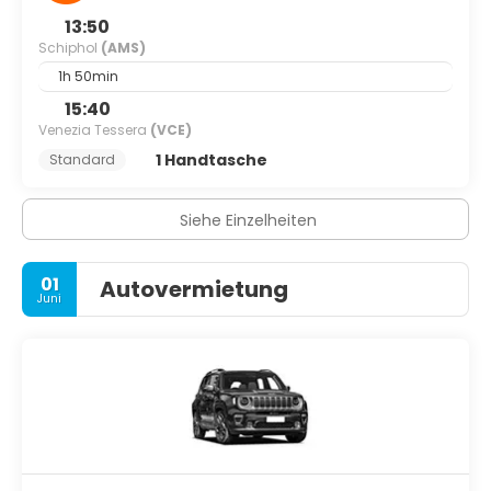
13:50
Schiphol
(AMS)
1h 50min
15:40
Venezia Tessera
(VCE)
1 Handtasche
Standard
Siehe Einzelheiten
01
Autovermietung
Juni