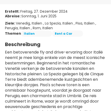
Erstellt:
Freitag, 27. Dezember 2024
Abreise:
Sonntag, 1. Juni 2025
Ziele:
Venedig, Italien , La Spezia, Italien , Pisa, Italien ,
Perugia, Italien , Rom, Italien
Themen
Italien
Rent a Car
Beschreibung
Een betoverende fly and drive-ervaring door Italië 
neemt je mee langs enkele van de meest iconische 
bestemmingen. Beginnend in het romantische 
Venetië verken je de betoverende kanalen en 
historische pleinen. La Spezia gelegen bij de Cinque 
Terre biedt adembenemende kustgezichten en 
kleurrijke dorpjes. Pisa's scheve toren is een 
onmisbaar hoogtepunt, voordat je doorgaat naar 
Perugia, een charmante stad in Umbrië. De reis 
culmineert in Rome, waar je wordt omringd door 
eeuwenoude geschiedenis en prachtige 