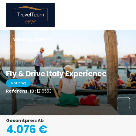
Venedig, Italien
Fly & Drive Italy Experience
Routing
Referenz-ID:
1216553
Gesamtpreis Ab
4.076 €