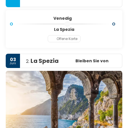
Laguneninseln zu erkunden. Unternehmen Sie eine kurze
Bootsfahrt nach Murano, berühmt für seine
jahrhundertealte Glasmachertradition, wo Sie den
Glasbläsermeistern bei der Arbeit zusehen können. Weiter
Venedig
geht es nach Burano, einem Paradies für Fotografen mit
seinen farbenfrohen Häusern und Spitzenwerkstätten,
La Spezia
und dann nach Torcello, einer friedlichen Insel mit alten
Offene Karte
Kirchen und einer seltenen Ruhe. Ob Sie nun wegen der
Kunst, der Geschichte oder der Romantik kommen,
Venedig bietet eine traumhafte Atmosphäre, die noch
lange nach Ihrer Abreise nachwirkt.
03
La Spezia
Bleiben Sie von
2.
Juni