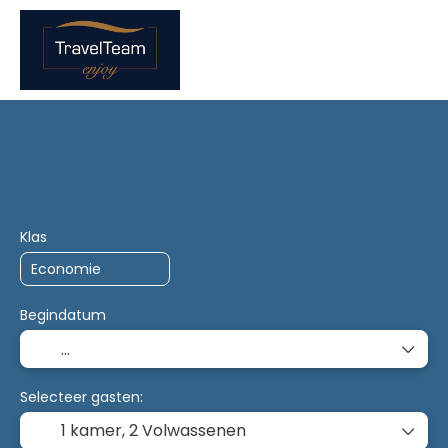
Trip Planner
AI Planner
Accommodatie
Vervoe
Klas
Begindatum
Selecteer gasten:
1 kamer,
2 Volwassenen